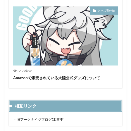
グッズ番外編
857View
Amazonで販売されている大陸公式グッズについて
相互リンク
・
旧アークナイツブログ(工事中)