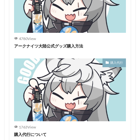
4780View
アークナイツ大陸公式グッズ購入方法
購入代行
1763View
購入代行について