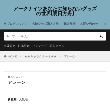
アークナイツあなたの知らないグッズ
の世界(明日方舟)
当ブログについて
大陸グッズ購入方法
購入代行
お問い合わせ
大陸限定
日本限定
公式グッズ
同人グッズ
HOME
★★キャラクター名★★
アレーン
CATEGORY
アレーン
新着順
人気順