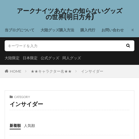
アークナイツあなたの知らないグッズ
の世界(明日方舟)
当ブログについて
大陸グッズ購入方法
購入代行
お問い合わせ
大陸限定
日本限定
公式グッズ
同人グッズ
HOME
★★キャラクター名★★
インサイダー
CATEGORY
インサイダー
新着順
人気順