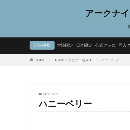
アークナイ
記事検索
大陸限定
日本限定
公式グッズ
同人
HOME
★★キャラクター名★★
ハニーベリー
CATEGORY
ハニーベリー