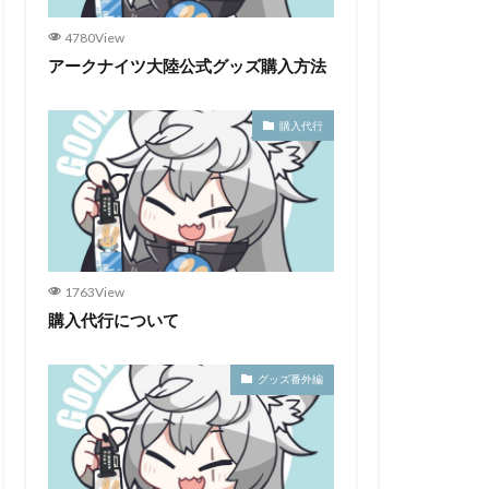
4780View
アークナイツ大陸公式グッズ購入方法
購入代行
1763View
購入代行について
グッズ番外編