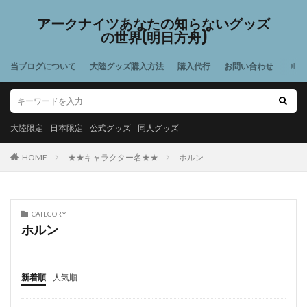
アークナイツあなたの知らないグッズ
の世界(明日方舟)
当ブログについて
大陸グッズ購入方法
購入代行
お問い合わせ
大陸限定
日本限定
公式グッズ
同人グッズ
HOME
★★キャラクター名★★
ホルン
CATEGORY
ホルン
新着順
人気順