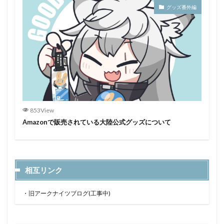
グッズ番外編
853View
Amazonで販売されている大陸公式グッズについて
相互リンク
・
旧アークナイツブログ(工事中)