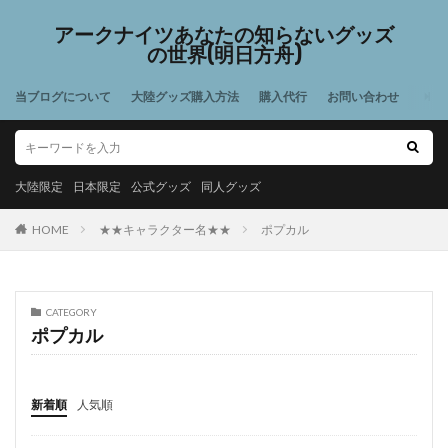
アークナイツあなたの知らないグッズ
の世界(明日方舟)
当ブログについて
大陸グッズ購入方法
購入代行
お問い合わせ
大陸限定
日本限定
公式グッズ
同人グッズ
HOME
★★キャラクター名★★
ポプカル
CATEGORY
ポプカル
新着順
人気順