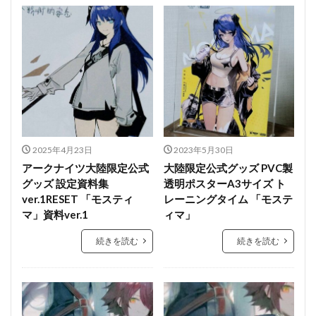
2025年4月23日
2023年5月30日
アークナイツ大陸限定公式
大陸限定公式グッズ PVC製
グッズ 設定資料集
透明ポスターA3サイズ ト
ver.1RESET 「モスティ
レーニングタイム 「モステ
マ」資料ver.1
ィマ」
続きを読む
続きを読む