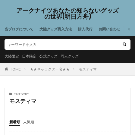
アークナイツあなたの知らないグッズ
の世界(明日方舟)
当ブログについて
大陸グッズ購入方法
購入代行
お問い合わせ
大陸限定
日本限定
公式グッズ
同人グッズ
HOME
★★キャラクター名★★
モスティマ
CATEGORY
モスティマ
新着順
人気順