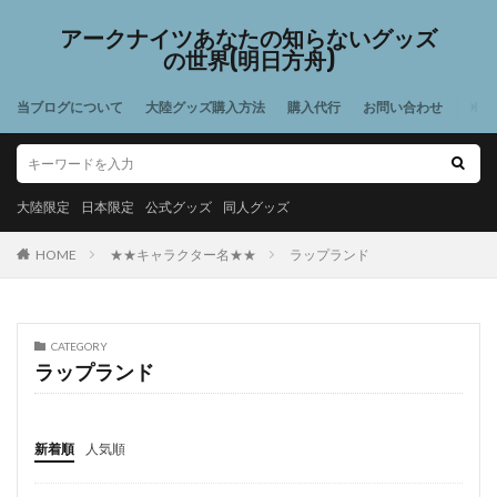
アークナイツあなたの知らないグッズ
の世界(明日方舟)
当ブログについて
大陸グッズ購入方法
購入代行
お問い合わせ
大陸限定
日本限定
公式グッズ
同人グッズ
HOME
★★キャラクター名★★
ラップランド
CATEGORY
ラップランド
新着順
人気順