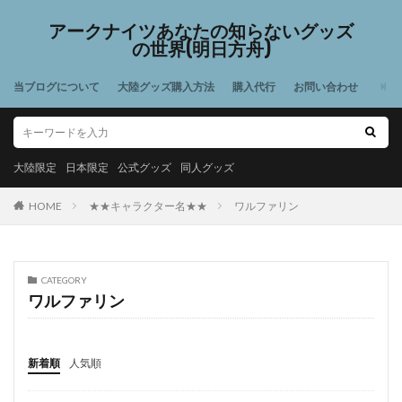
アークナイツあなたの知らないグッズ
の世界(明日方舟)
当ブログについて
大陸グッズ購入方法
購入代行
お問い合わせ
大陸限定
日本限定
公式グッズ
同人グッズ
HOME
★★キャラクター名★★
ワルファリン
CATEGORY
ワルファリン
新着順
人気順