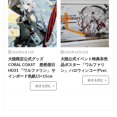
2022年2月11日
2021年12月13日
大陸限定公式グッズ
大陸公式イベント特典非売
CORAL COAST 悠然假日
品ポスター 「ワルファリ
HD31 「ワルファリン」 サ
ン」 ハロウィンコーデver.
インボード色紙15×15cm
続きを読む
続きを読む