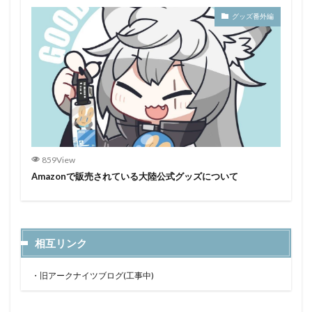
グッズ番外編
859View
Amazonで販売されている大陸公式グッズについて
相互リンク
・
旧アークナイツブログ(工事中)