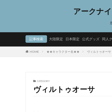
アークナイ
記事検索
大陸限定
日本限定
公式グッズ
同人
HOME
★★キャラクター名★★
ヴィルトゥオーサ
CATEGORY
ヴィルトゥオーサ