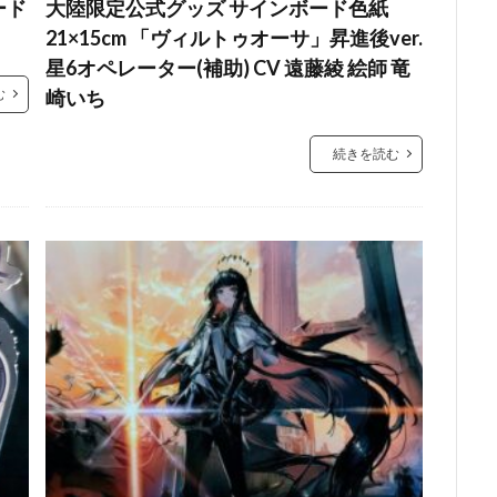
ード
大陸限定公式グッズ サインボード色紙
21×15cm 「ヴィルトゥオーサ」昇進後ver.
星6オペレーター(補助) CV 遠藤綾 絵師 竜
む
崎いち
続きを読む