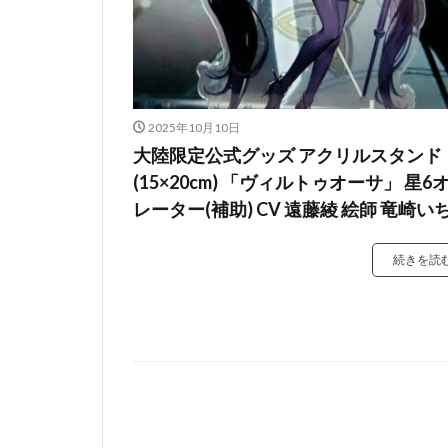
2025年10月10日
大陸限定公式グッズ アクリルスタンド
(15×20cm) 「ヴィルトゥオーサ」 星6
レーター(補助) CV 遠藤綾 絵師 竜崎い
続きを読