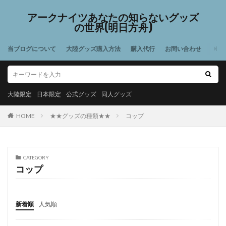
アークナイツあなたの知らないグッズ
の世界(明日方舟)
当ブログについて
大陸グッズ購入方法
購入代行
お問い合わせ
大陸限定
日本限定
公式グッズ
同人グッズ
HOME
★★グッズの種類★★
コップ
CATEGORY
コップ
新着順
人気順