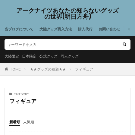
アークナイツあなたの知らないグッズ
の世界(明日方舟)
当ブログについて
大陸グッズ購入方法
購入代行
お問い合わせ
大陸限定
日本限定
公式グッズ
同人グッズ
HOME
★★グッズの種類★★
フィギュア
CATEGORY
フィギュア
新着順
人気順