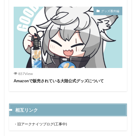
グッズ番外編
857View
Amazonで販売されている大陸公式グッズについて
相互リンク
・
旧アークナイツブログ(工事中)