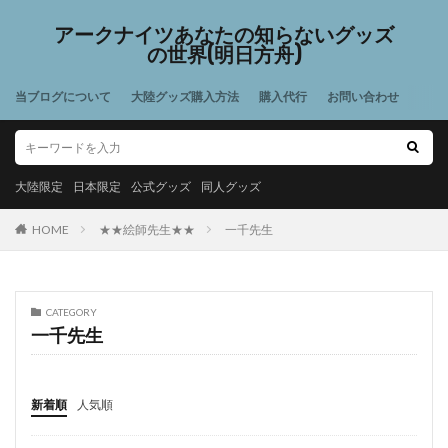
アークナイツあなたの知らないグッズ
の世界(明日方舟)
当ブログについて
大陸グッズ購入方法
購入代行
お問い合わせ
大陸限定
日本限定
公式グッズ
同人グッズ
HOME
★★絵師先生★★
一千先生
CATEGORY
一千先生
新着順
人気順