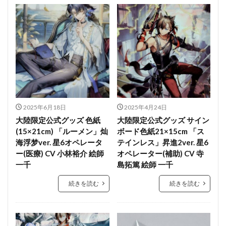
2025年6月18日
2025年4月24日
大陸限定公式グッズ 色紙
大陸限定公式グッズ サイン
(15×21cm) 「ルーメン」灿
ボード色紙21×15cm 「ス
海浮梦ver. 星6オペレータ
テインレス」昇進2ver. 星6
ー(医療) CV 小林裕介 絵師
オペレーター(補助) CV 寺
一千
島拓篤 絵師 一千
続きを読む
続きを読む