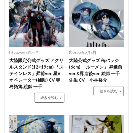
2025年4月22日
2023年2月4日
大陸限定公式グッズ アクリ
大陸公式グッズ 缶バッジ
ルスタンド(12×19cm) 「ス
(6cm) 「ルーメン」 昇進前
テインレス」昇前ver. 星6
ver.&昇進後ver. 絵師 一千
オペレーター(補助) CV 寺
先生 CV 小林裕介
島拓篤 絵師 一千
続きを読む
続きを読む