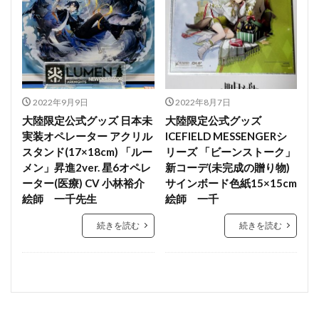
2022年9月9日
2022年8月7日
大陸限定公式グッズ 日本未
大陸限定公式グッズ
実装オペレーター アクリル
ICEFIELD MESSENGERシ
スタンド(17×18cm) 「ルー
リーズ 「ビーンストーク」
メン」昇進2ver. 星6オペレ
新コーデ(未完成の贈り物)
ーター(医療) CV 小林裕介
サインボード色紙15×15cm
絵師 一千先生
絵師 一千
続きを読む
続きを読む