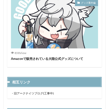
グッズ番外編
858View
Amazonで販売されている大陸公式グッズについて
相互リンク
・
旧アークナイツブログ(工事中)