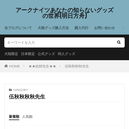
アークナイツあなたの知らないグッズ
の世界(明日方舟)
当ブログについて
大陸グッズ購入方法
購入代行
お問い合わせ
大陸限定
日本限定
公式グッズ
同人グッズ
HOME
★★絵師先生★★
伍秋秋秋秋先生
CATEGORY
伍秋秋秋秋先生
新着順
人気順