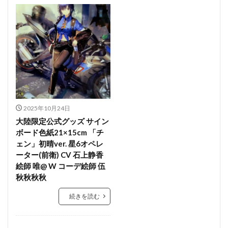
2025年10月24日
大陸限定公式グッズ サイン
ボード色紙21×15cm 「チ
ェン」初晴ver. 星6オペレ
ーター(前衛) CV 石上静香
絵師 唯@ W コーデ絵師 伍
秋秋秋秋
続きを読む