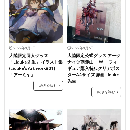
2022年3月9日
2022年3月6日
大陸限定同人グッズ
大陸限定公式グッズ アーク
「Liduke先生」 イラスト集
ナイツ朝隴山 「W」 フィ
(Liduke‘s Art work#01)
ギュア購入特典クリアポス
「アーミヤ」
ターA4サイズ 原画 Liduke
先生
続きを読む
続きを読む