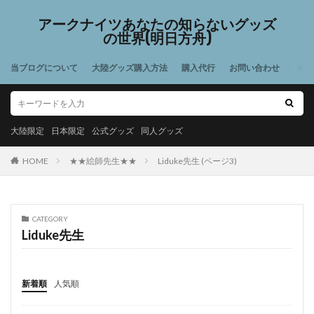
アークナイツあなたの知らないグッズ
の世界(明日方舟)
当ブログについて
大陸グッズ購入方法
購入代行
お問い合わせ
大陸限定
日本限定
公式グッズ
同人グッズ
HOME
★★絵師先生★★
Liduke先生 (ページ3)
CATEGORY
Liduke先生
新着順
人気順