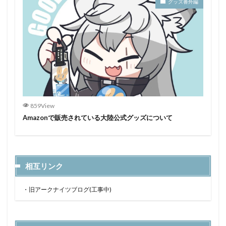
グッズ番外編
859View
Amazonで販売されている大陸公式グッズについて
相互リンク
・
旧アークナイツブログ(工事中)