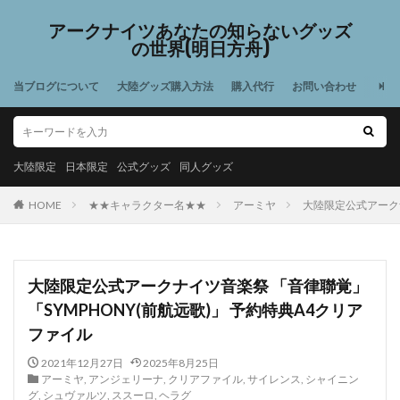
アークナイツあなたの知らないグッズ
の世界(明日方舟)
当ブログについて
大陸グッズ購入方法
購入代行
お問い合わせ
大陸限定
日本限定
公式グッズ
同人グッズ
HOME
★★キャラクター名★★
アーミヤ
大陸限定公式アークナ
大陸限定公式アークナイツ音楽祭 「音律聯覚」
「SYMPHONY(前航远歌)」 予約特典A4クリア
ファイル
2021年12月27日
2025年8月25日
アーミヤ
,
アンジェリーナ
,
クリアファイル
,
サイレンス
,
シャイニン
グ
,
シュヴァルツ
,
ススーロ
,
ヘラグ