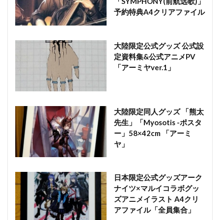
「SYMPHONY(前航远歌)」
予約特典A4クリアファイル
大陸限定公式グッズ 公式設
定資料集&公式アニメPV
「アーミヤver.1」
大陸限定同人グッズ 「熊太
先生」「Myosotis -ポスタ
ー」58×42cm 「アーミ
ヤ」
日本限定公式グッズアーク
ナイツ×マルイコラボグッ
ズアニメイラスト A4クリ
アファイル「全員集合」