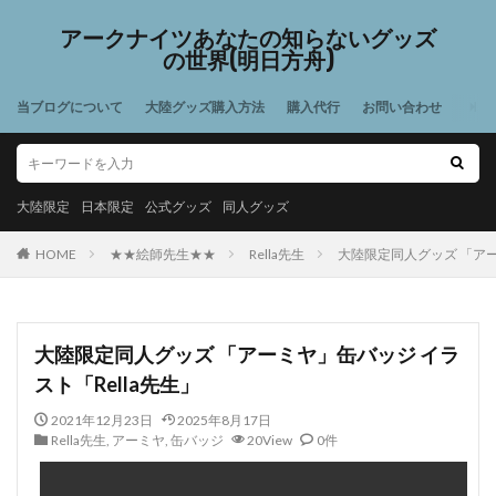
アークナイツあなたの知らないグッズ
の世界(明日方舟)
当ブログについて
大陸グッズ購入方法
購入代行
お問い合わせ
大陸限定
日本限定
公式グッズ
同人グッズ
HOME
★★絵師先生★★
Rella先生
大陸限定同人グッズ 「アー
大陸限定同人グッズ 「アーミヤ」缶バッジ イラ
スト「Rella先生」
2021年12月23日
2025年8月17日
Rella先生
,
アーミヤ
,
缶バッジ
20View
0件