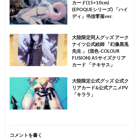
カード(15×10cm)
(EPOQUEシリーズ) 「ハイ
ディ」书信零落ver.
大陸限定同人グッズ アーク
ナイツ公式絵師 「幻像黒兎
先生 」 (混色-COLOUR
FUSION) A5サイズクリア
カード 「テキサス」
大陸限定公式グッズ 公式ク
リアカード&公式アニメPV
「キララ」
コメントを書く