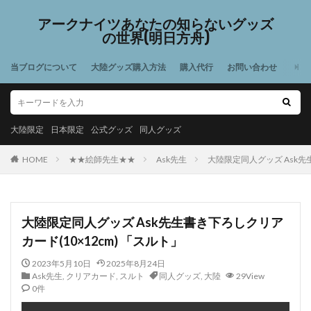
アークナイツあなたの知らないグッズ
の世界(明日方舟)
当ブログについて
大陸グッズ購入方法
購入代行
お問い合わせ
大陸限定
日本限定
公式グッズ
同人グッズ
HOME
★★絵師先生★★
Ask先生
大陸限定同人グッズ Ask先
大陸限定同人グッズ Ask先生書き下ろしクリア
カード(10×12cm) 「スルト」
2023年5月10日
2025年8月24日
Ask先生
,
クリアカード
,
スルト
同人グッズ
,
大陸
29View
0件