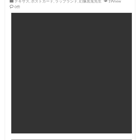
テキサス
,
ポストカード
,
ラップランド
,
幻像黒兎先生
19View
0件