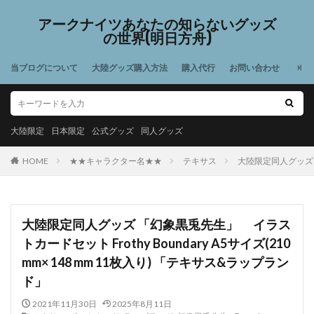
アークナイツあなたの知らないグッズ
の世界(明日方舟)
当ブログについて
大陸グッズ購入方法
購入代行
お問い合わせ
大陸限定
日本限定
公式グッズ
同人グッズ
HOME
★★キャラクター名★★
テキサス
大陸限定同人グッズ 「
大陸限定同人グッズ 「幻象黒兎先生」 イラス
トカードセット Frothy Boundary A5サイズ(210
mm× 148 mm 11枚入り) 「テキサス&ラップラン
ド」
2021年11月30日
2025年8月11日