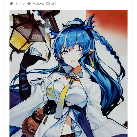
リィン
95View
0件