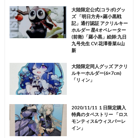
大陸限定公式(コラボ)グッ
ズ 「明日方舟×羅小黒戦
記」通行認証 アクリルキー
ホルダー 星4オペレーター
(前衛)「羅小黒」絵師:九日
九号先生 CV:花澤香菜&山
新
大陸限定同人グッズ アクリ
ルキーホルダー(6×7cm)
「リィン」
2020/11/11 １日限定購入
特典のタペストリー 「ロス
モンティス&ウィスパーレ
イン」