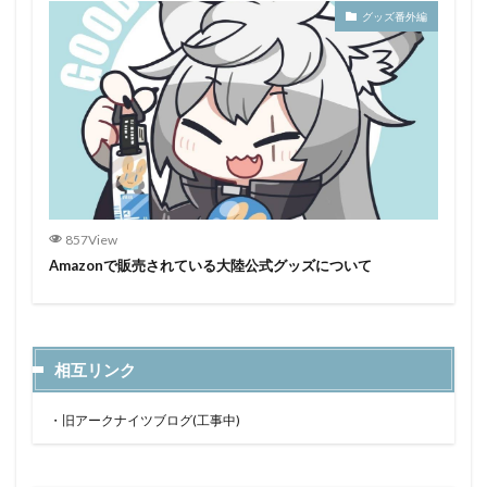
グッズ番外編
857View
Amazonで販売されている大陸公式グッズについて
相互リンク
・
旧アークナイツブログ(工事中)