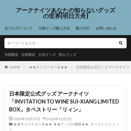
アークナイツあなたの知らないグッズ
の世界(明日方舟)
当ブログについて
大陸グッズ購入方法
購入代行
お問い合わせ
大陸限定
日本限定
公式グッズ
同人グッズ
HOME
★★キャラクター名★★
日本限定公式グッズ アークナイツ「INVI
日本限定公式グッズ アークナイツ
「INVITATION TO WINE SUI-XIANG LIMITED
BOX」タペストリー「リィン」
2023年10月27日
2023年11月5日
★★キャラクター名★★
,
★★グッズの種類★★
,
タペストリー
,
リィ
ン