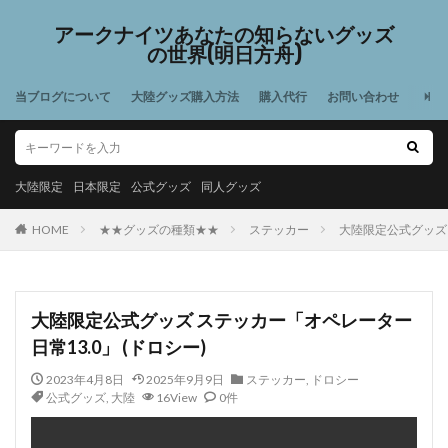
アークナイツあなたの知らないグッズ
の世界(明日方舟)
当ブログについて
大陸グッズ購入方法
購入代行
お問い合わせ
大陸限定
日本限定
公式グッズ
同人グッズ
HOME
★★グッズの種類★★
ステッカー
大陸限定公式グッズ 
大陸限定公式グッズ ステッカー「オペレーター
日常13.0」 (ドロシー)
2023年4月8日
2025年9月9日
ステッカー
,
ドロシー
公式グッズ
,
大陸
16View
0件