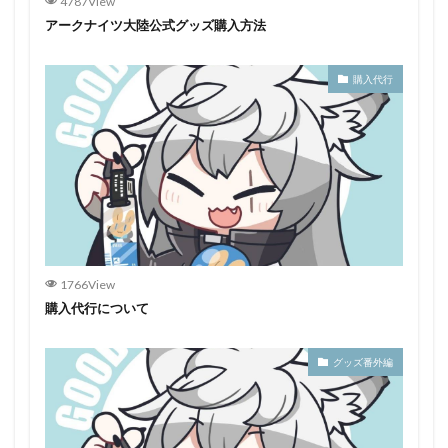
4787View
アークナイツ大陸公式グッズ購入方法
購入代行
1766View
購入代行について
グッズ番外編