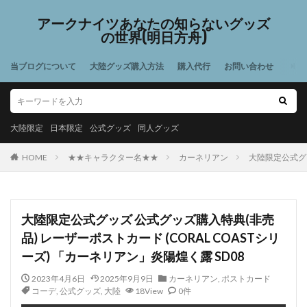
アークナイツあなたの知らないグッズ
の世界(明日方舟)
当ブログについて
大陸グッズ購入方法
購入代行
お問い合わせ
大陸限定
日本限定
公式グッズ
同人グッズ
HOME
★★キャラクター名★★
カーネリアン
大陸限定公式グッ
大陸限定公式グッズ 公式グッズ購入特典(非売
品) レーザーポストカード (CORAL COASTシリ
ーズ) 「カーネリアン」炎陽煌く露 SD08
2023年4月6日
2025年9月9日
カーネリアン
,
ポストカード
コーデ
,
公式グッズ
,
大陸
18View
0件