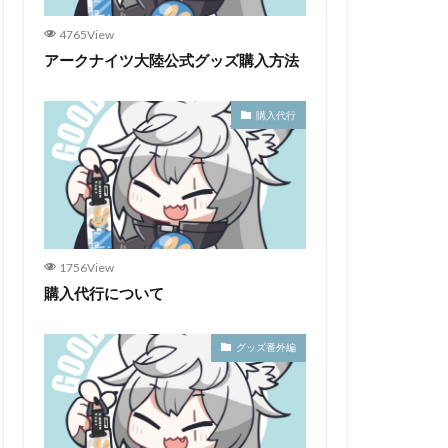
4765View
アークナイツ大陸公式グッズ購入方法
購入代行
1756View
購入代行について
グッズ番外編