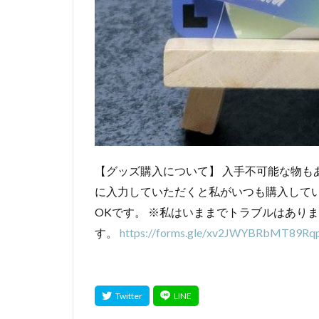
【グッズ購入について】 入手不可能な物も
に入力していただくと私がいつも購入して
OKです。 ※私はいままでトラブルはあり
す。
https://forms.gle/xv2JWYBRbMT89Rq