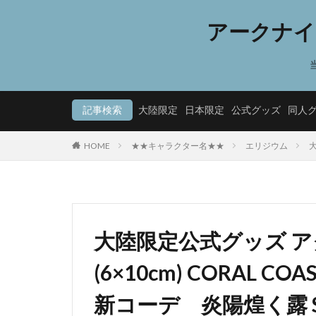
アークナイ
記事検索
大陸限定
日本限定
公式グッズ
同人
HOME
★★キャラクター名★★
エリジウム
大
大陸限定公式グッズ 
(6×10cm) CORAL
新コーデ 炎陽煌く露 S