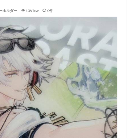
ーホルダー
13View
0件