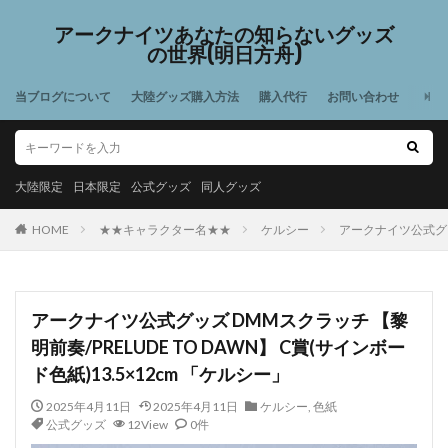
アークナイツあなたの知らないグッズ
の世界(明日方舟)
当ブログについて
大陸グッズ購入方法
購入代行
お問い合わせ
大陸限定
日本限定
公式グッズ
同人グッズ
HOME
★★キャラクター名★★
ケルシー
アークナイツ公式グッズ
アークナイツ公式グッズ DMMスクラッチ 【黎
明前奏/PRELUDE TO DAWN】 C賞(サインボー
ド色紙)13.5×12cm 「ケルシー」
2025年4月11日
2025年4月11日
ケルシー
,
色紙
公式グッズ
12View
0件