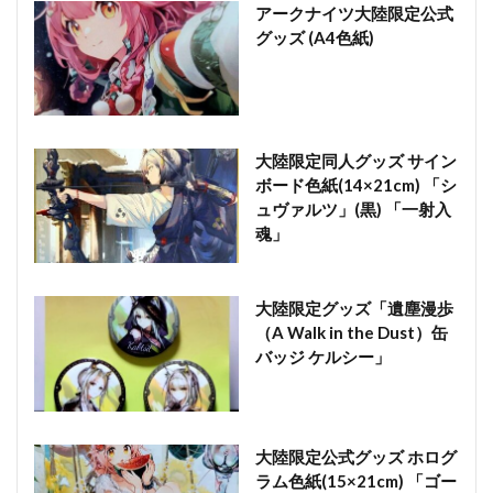
アークナイツ大陸限定公式
グッズ (A4色紙)
大陸限定同人グッズ サイン
ボード色紙(14×21cm) 「シ
ュヴァルツ」(黒) 「一射入
魂」
大陸限定グッズ「遺塵漫歩
（A Walk in the Dust）缶
バッジ ケルシー」
大陸限定公式グッズ ホログ
ラム色紙(15×21cm) 「ゴー