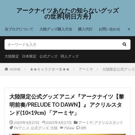
アークナイツあなたの知らないグッズ
の世界(明日方舟)
当ブログについて
大陸グッズ購入方法
購入代行
お問い合わせ
大陸限定
日本限定
公式グッズ
同人グッズ
HOME
★★キャラクター名★★
アーミヤ
大陸限定公式グッズ ア
大陸限定公式グッズ アニメ『アークナイツ【黎
明前奏/PRELUDE TO DAWN】』 アクリルスタ
ンド(10×19cm) 「アーミヤ」
2025年4月27日
2025年4月27日
アーミヤ
,
アクリルスタンド
TVアニメ
,
公式グッズ
,
大陸
7View
0件