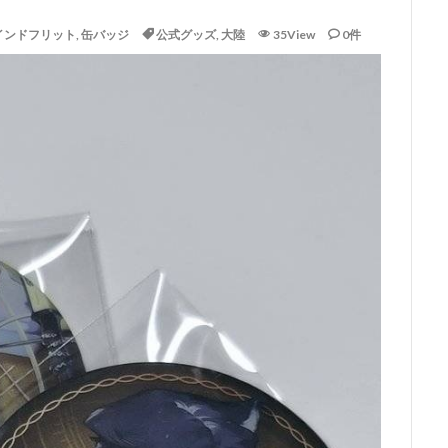
インドフリット
,
缶バッジ
公式グッズ
,
大陸
35View
0件