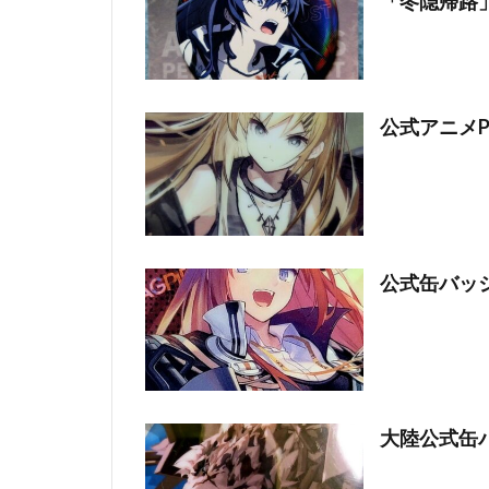
「冬隠帰路」
公式アニメP
公式缶バッジ
大陸公式缶バ