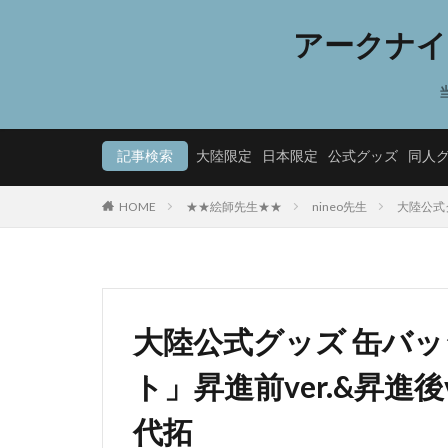
アークナイ
記事検索
大陸限定
日本限定
公式グッズ
同人
HOME
★★絵師先生★★
nineo先生
大陸公式グ
大陸公式グッズ 缶バッジ
ト」昇進前ver.&昇進後ve
代拓