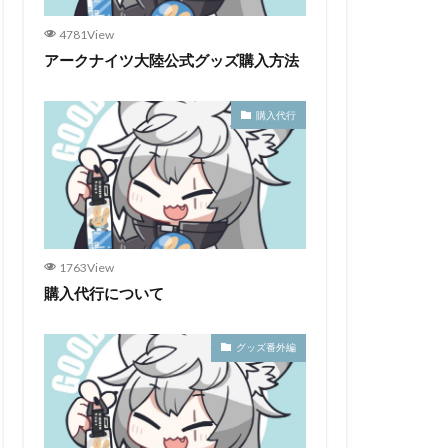
4781View
アークナイツ大陸公式グッズ購入方法
購入代行
1763View
購入代行について
グッズ番外編