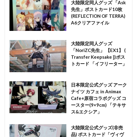
大陸限定同人グッズ 「Ask
先生」ポストカード10枚
(REFLECTION OF TERRA)
A6クリアファイル
大陸限定同人グッズ
「NoriZC先生」 【EX1】 (
Transfer Keepsake ])ポス
トカード 「イフリーター」
日本限定公式グッズ アーク
ナイツ カフェ in Animax
Cafe+原宿コラボグッズ コ
ースター(9×9cm) 「テキサ
ス&エクシア」
大陸限定公式グッズ(非売
品) ポストカード「ヴィヴ