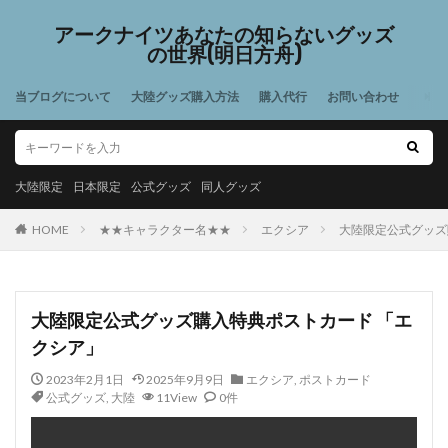
アークナイツあなたの知らないグッズ
の世界(明日方舟)
当ブログについて
大陸グッズ購入方法
購入代行
お問い合わせ
大陸限定
日本限定
公式グッズ
同人グッズ
HOME
★★キャラクター名★★
エクシア
大陸限定公式グッズ
大陸限定公式グッズ購入特典ポストカード 「エ
クシア」
2023年2月1日
2025年9月9日
エクシア
,
ポストカード
公式グッズ
,
大陸
11View
0件