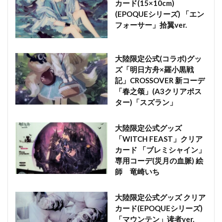
カード(15×10cm)
(EPOQUEシリーズ) 「エン
フォーサー」拾翼ver.
大陸限定公式(コラボ)グッ
ズ「明日方舟×羅小黒戦
記」CROSSOVER 新コーデ
「春之颂」(A3クリアポス
ター)「スズラン」
大陸限定公式グッズ
「WITCH FEAST」クリア
カード 「ブレミシャイン」
専用コーデ(災月の血脈) 絵
師 竜崎いち
大陸限定公式グッズ クリア
カード(EPOQUEシリーズ)
「マウンテン」读者ver.