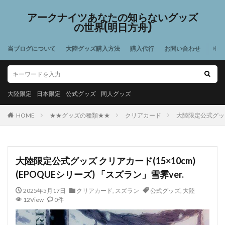
アークナイツあなたの知らないグッズ
の世界(明日方舟)
当ブログについて
大陸グッズ購入方法
購入代行
お問い合わせ
大陸限定
日本限定
公式グッズ
同人グッズ
HOME
★★グッズの種類★★
クリアカード
大陸限定公式グッズ 
大陸限定公式グッズ クリアカード(15×10cm)
(EPOQUEシリーズ) 「スズラン」雪霁ver.
2025年5月17日
クリアカード
,
スズラン
公式グッズ
,
大陸
12View
0件