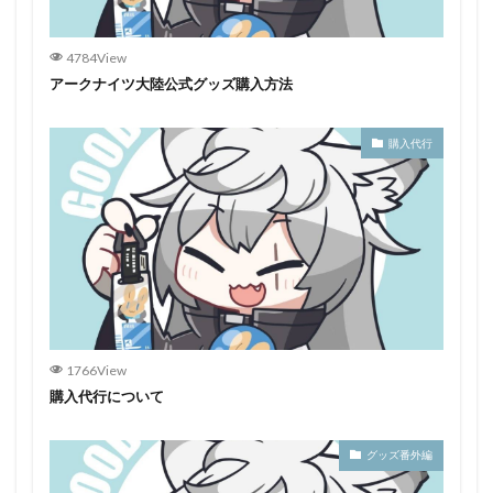
4784View
アークナイツ大陸公式グッズ購入方法
購入代行
1766View
購入代行について
グッズ番外編