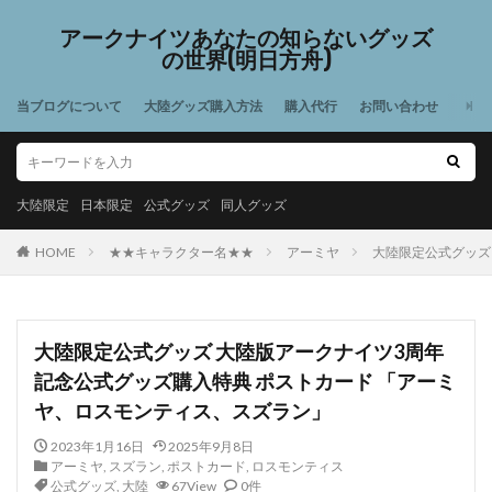
アークナイツあなたの知らないグッズ
の世界(明日方舟)
当ブログについて
大陸グッズ購入方法
購入代行
お問い合わせ
大陸限定
日本限定
公式グッズ
同人グッズ
HOME
★★キャラクター名★★
アーミヤ
大陸限定公式グッズ
大陸限定公式グッズ 大陸版アークナイツ3周年
記念公式グッズ購入特典 ポストカード 「アーミ
ヤ、ロスモンティス、スズラン」
2023年1月16日
2025年9月8日
アーミヤ
,
スズラン
,
ポストカード
,
ロスモンティス
公式グッズ
,
大陸
67View
0件