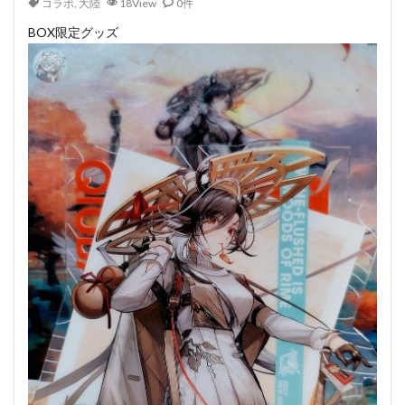
コラボ
,
大陸
18View
0件
BOX限定グッズ