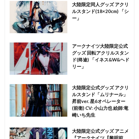
大陸限定同人グッズ アクリ
ルスタンド(18×20cm) 「シ
ー」
アークナイツ大陸限定公式
グッズ 回転アクリルスタン
ド(终途) 「イネス&W&ヘド
リー」
大陸限定公式グッズ アクリ
ルスタンド「ムリナール」
昇前ver. 星6オペレーター
(前衛) CV: 小山力也 絵師:竜
崎いち先生
大陸限定公式グッズ アニメ
『アークナイツ【黎明前