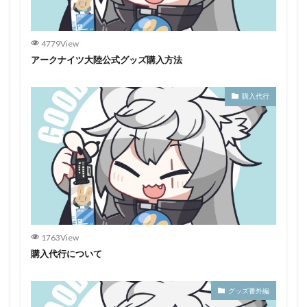
4779View
アークナイツ大陸公式グッズ購入方法
購入代行
1763View
購入代行について
グッズ番外編