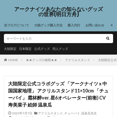
アークナイツあなたの知らないグッズ
の世界(明日方舟)
当ブログについて
大陸グッズ購入方法
購入代行
お問い合わせ
大陸限定
日本限定
公式グッズ
同人グッズ
HOME
★★グッズの種類★★
アクリルスタンド
大陸限定公式コ
大陸限定公式コラボグッズ 「アークナイツ x 中
国国家地理」 アクリルスタンド11×10cm 「チュ
ーバイ」 霜林醉ver. 星6オペレーター(前衛) CV
寿美菜子 絵師 温泉瓜
2025年7月7日
アクリルスタンド
,
チューバイ
,
温泉瓜先生