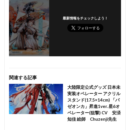
最新情報をチェックしよう！
関連する記事
大陸限定公式グッズ 日本未
実装オペレーター アクリル
スタンド(17.5×14cm) 「パ
ゼオンカ」昇進1ver. 星6オ
ペレーター(狙撃) CV 安済
知佳 絵師 Chuzenji先生