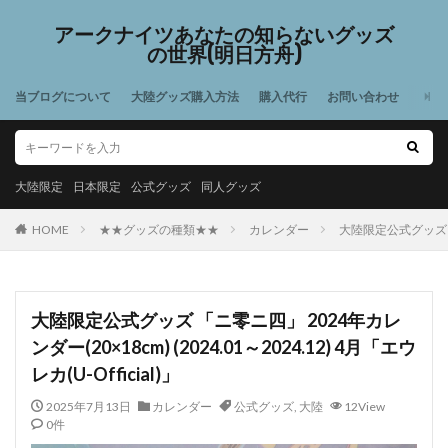
アークナイツあなたの知らないグッズ
の世界(明日方舟)
当ブログについて
大陸グッズ購入方法
購入代行
お問い合わせ
大陸限定
日本限定
公式グッズ
同人グッズ
HOME
★★グッズの種類★★
カレンダー
大陸限定公式グッズ 「ニ零
大陸限定公式グッズ 「ニ零ニ四」 2024年カレ
ンダー(20×18cm) (2024.01～2024.12) 4月「エウ
レカ(U-Official)」
2025年7月13日
カレンダー
公式グッズ
,
大陸
12View
0件