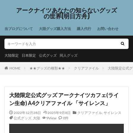
アークナイツあなたの知らないグッズ
の世界(明日方舟)
当ブログについて
大陸グッズ購入方法
購入代行
お問い合わせ
大陸限定
日本限定
公式グッズ
同人グッズ
HOME
★★グッズの種類★★
クリアファイル
大陸限定公式グ
大陸限定公式グッズ アークナイツカフェ(ライ
ン生命) A4クリアファイル 「サイレンス」
2022年12月28日
2025年9月8日
クリアファイル
,
サイレンス
公式グッズ
,
大陸
9View
0件