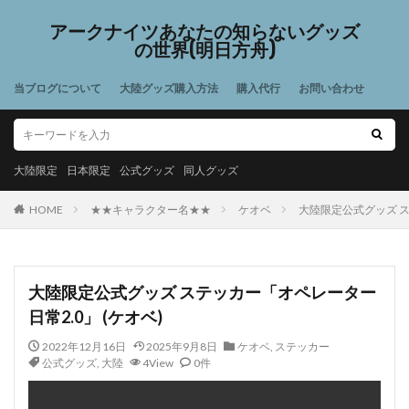
アークナイツあなたの知らないグッズ
の世界(明日方舟)
当ブログについて
大陸グッズ購入方法
購入代行
お問い合わせ
大陸限定
日本限定
公式グッズ
同人グッズ
HOME
★★キャラクター名★★
ケオベ
大陸限定公式グッズ ス
大陸限定公式グッズ ステッカー「オペレーター
日常2.0」 (ケオベ)
2022年12月16日
2025年9月8日
ケオベ
,
ステッカー
公式グッズ
,
大陸
4View
0件