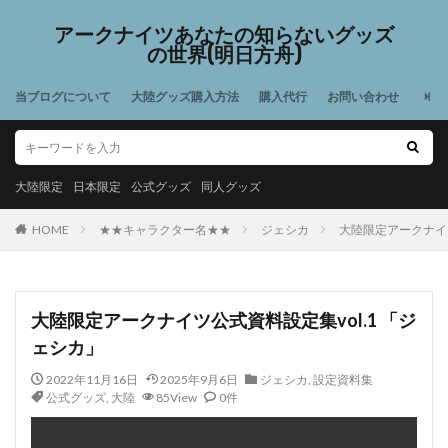
アークナイツあなたの知らないグッズ
の世界(明日方舟)
当ブログについて
大陸グッズ購入方法
購入代行
お問い合わせ
大陸限定
日本限定
公式グッズ
同人グッズ
HOME
★★キャラクター名★★
ジェシカ
大陸限定アークナイツ
大陸限定アークナイツ公式資料設定集vol.1 「ジ
ェシカ」
2022年11月16日
2025年9月6日
ジェシカ
,
設定資料集
公式グッズ
,
大陸
85View
0件