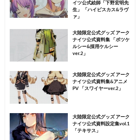
イツ公式絵師「下野宏明先
生」 「ハイビスカス&ラヴ
ァ」
大陸限定公式グッズ アーク
ナイツ公式資料集 「ボツケ
ルシー&採用ケルシー
ver.2」
大陸限定公式グッズ アーク
ナイツ公式資料集&アニメ
PV 「スワイヤーver.2」
大陸限定公式グッズ アーク
ナイツ公式資料設定集vol.1
「テキサス」