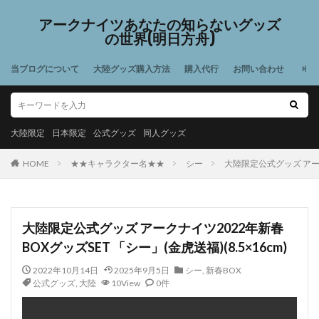
アークナイツあなたの知らないグッズ
の世界(明日方舟)
当ブログについて
大陸グッズ購入方法
購入代行
お問い合わせ
大陸限定
日本限定
公式グッズ
同人グッズ
HOME
★★キャラクター名★★
シー
大陸限定公式グッズ アークナ
大陸限定公式グッズ アークナイツ2022年新春
BOXグッズSET 「シー」(金虎送福)(8.5×16cm)
2022年10月14日
2025年9月5日
シー
,
新春BOX
公式グッズ
,
大陸
10View
0件