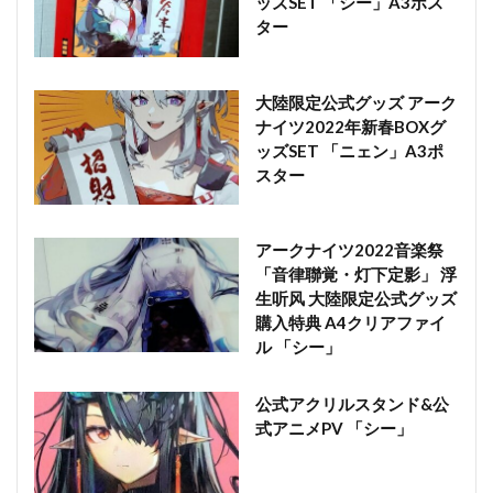
ッズSET 「シー」A3ポス
ター
大陸限定公式グッズ アーク
ナイツ2022年新春BOXグ
ッズSET 「ニェン」A3ポ
スター
アークナイツ2022音楽祭
「音律聯覚・灯下定影」 浮
生听风 大陸限定公式グッズ
購入特典 A4クリアファイ
ル 「シー」
公式アクリルスタンド&公
式アニメPV 「シー」