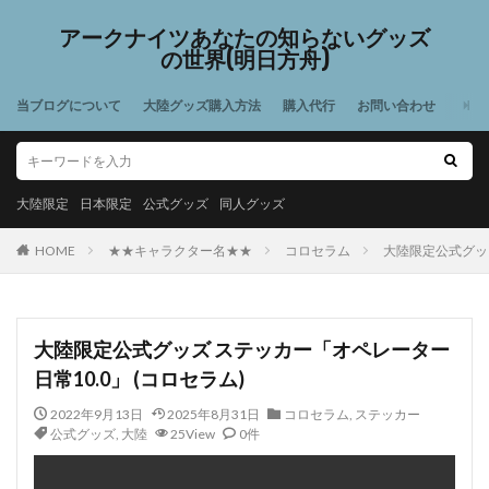
アークナイツあなたの知らないグッズ
の世界(明日方舟)
当ブログについて
大陸グッズ購入方法
購入代行
お問い合わせ
大陸限定
日本限定
公式グッズ
同人グッズ
HOME
★★キャラクター名★★
コロセラム
大陸限定公式グッズ
大陸限定公式グッズ ステッカー「オペレーター
日常10.0」 (コロセラム)
2022年9月13日
2025年8月31日
コロセラム
,
ステッカー
公式グッズ
,
大陸
25View
0件