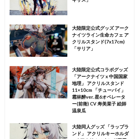
大陸限定公式グッズ アーク
ナイツライン生命カフェ ア
クリルスタンド(7x17cm)
「サリア」
大陸限定公式コラボグッズ
「アークナイツ x 中国国家
地理」 アクリルスタンド
11×10cm 「チューバイ」
霜林醉ver. 星6オペレータ
ー(前衛) CV 寿美菜子 絵師
温泉瓜
大陸同人グッズ 「ラップラ
ンド」 アクリルキーホルダ