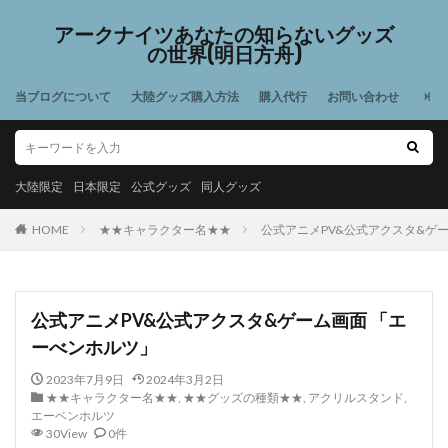
アークナイツあなたの知らないグッズ
の世界(明日方舟)
当ブログについて
大陸グッズ購入方法
購入代行
お問い合わせ
大陸限定
日本限定
公式グッズ
同人グッズ
HOME
★★キャラクター名★★
公式アニメPV&公式アクスタ&ゲ
公式アニメPV&公式アクスタ&ゲーム画面 「エ
ーべンホルツ」
2023年7月9日
2024年3月2日
★★キャラクター名★★
,
★★グッズの種類★★
,
アクリルスタンド
,
エーベンホルツ
30View
0件