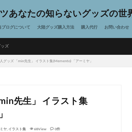
ツあなたの知らないグッズの世界
当ブログについて
大陸グッズ購入方法
購入代行
お問い合わせ
グッズ
グッズ 「min先生」 イラスト集(Memento) 「アーミヤ」
min先生」 イラスト集
ヤ」
ミヤ
,
イラスト集
68View
0件