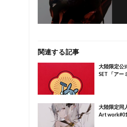
関連する記事
大陸限定公式
SET 「アーミ
大陸限定同人グ
Art work