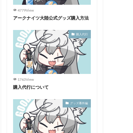
4779View
アークナイツ大陸公式グッズ購入方法
購入代行
1763View
購入代行について
グッズ番外編