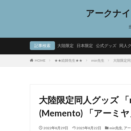
アークナイ
記事検索
大陸限定
日本限定
公式グッズ
同人
HOME
★★絵師先生★★
min先生
大陸限定同人
大陸限定同人グッズ 「
(Memento) 「アーミ
2022年8月29日
2025年8月22日
min先生
,
アー