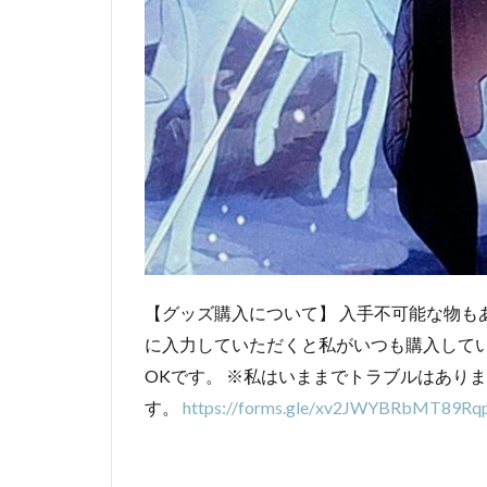
【グッズ購入について】 入手不可能な物も
に入力していただくと私がいつも購入して
OKです。 ※私はいままでトラブルはあり
す。
https://forms.gle/xv2JWYBRbMT89Rq