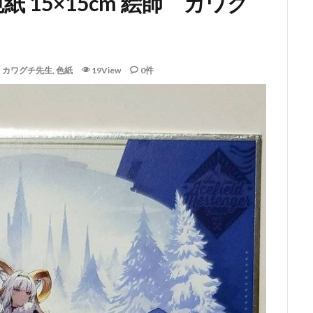
 15×15cm 絵師 カワグ
,
カワグチ先生
,
色紙
19View
0件