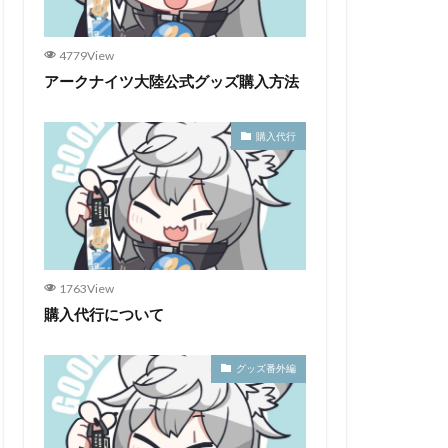
4779View
アークナイツ大陸公式グッズ購入方法
購入代行
1763View
購入代行について
グッズ番外編