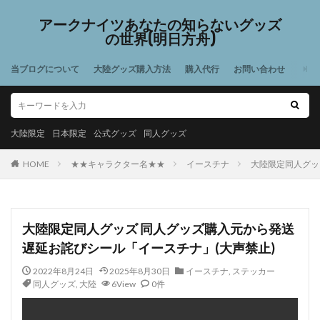
アークナイツあなたの知らないグッズ
の世界(明日方舟)
当ブログについて
大陸グッズ購入方法
購入代行
お問い合わせ
大陸限定
日本限定
公式グッズ
同人グッズ
HOME
★★キャラクター名★★
イースチナ
大陸限定同人グッ
大陸限定同人グッズ 同人グッズ購入元から発送
遅延お詫びシール「イースチナ」(大声禁止)
2022年8月24日
2025年8月30日
イースチナ
,
ステッカー
同人グッズ
,
大陸
6View
0件