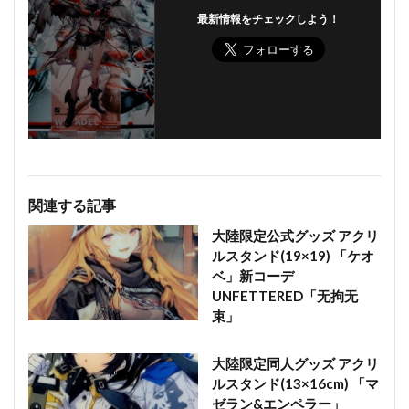
最新情報をチェックしよう！
関連する記事
大陸限定公式グッズ アクリ
ルスタンド(19×19) 「ケオ
ベ」新コーデ
UNFETTERED「无拘无
束」
大陸限定同人グッズ アクリ
ルスタンド(13×16cm) 「マ
ゼラン&エンペラー」