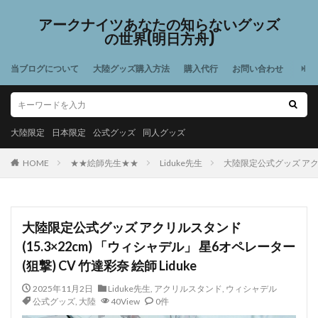
アークナイツあなたの知らないグッズ
の世界(明日方舟)
当ブログについて
大陸グッズ購入方法
購入代行
お問い合わせ
大陸限定
日本限定
公式グッズ
同人グッズ
HOME
★★絵師先生★★
Liduke先生
大陸限定公式グッズ アクリル
大陸限定公式グッズ アクリルスタンド
(15.3×22cm) 「ウィシャデル」 星6オペレーター
(狙撃) CV 竹達彩奈 絵師 Liduke
2025年11月2日
Liduke先生
,
アクリルスタンド
,
ウィシャデル
公式グッズ
,
大陸
40View
0件