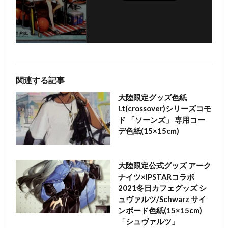
関連する記事
大陸限定グッズ色紙
i.t(crossover)シリーズコモ
ド 「ソーンズ」 専用コー
デ色紙(15×15cm)
大陸限定公式グッズ アーク
ナイツ×IPSTARコラボ
2021冬日カフェグッズ シ
ュヴァルツ/Schwarz サイ
ンボード色紙(15×15cm)
「シュヴァルツ」