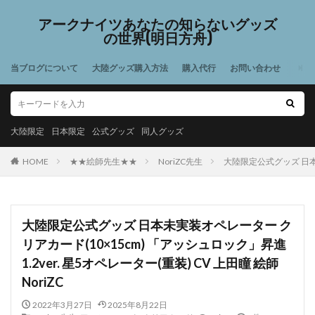
アークナイツあなたの知らないグッズ
の世界(明日方舟)
当ブログについて
大陸グッズ購入方法
購入代行
お問い合わせ
大陸限定
日本限定
公式グッズ
同人グッズ
HOME
★★絵師先生★★
NoriZC先生
大陸限定公式グッズ 日本未
大陸限定公式グッズ 日本未実装オペレーター ク
リアカード(10×15cm) 「アッシュロック」昇進
1.2ver. 星5オペレーター(重装) CV 上田瞳 絵師
NoriZC
2022年3月27日
2025年8月22日