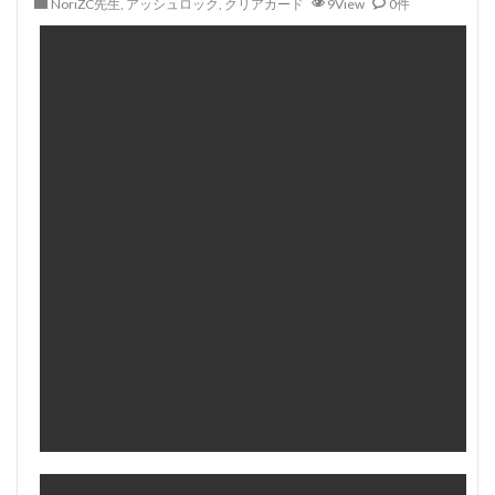
NoriZC先生
,
アッシュロック
,
クリアカード
9View
0件