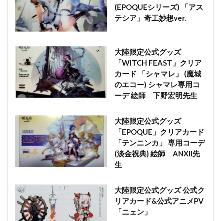
(EPOQUEシリーズ) 「アス
テシア」奇工妙想ver.
大陸限定公式グッズ
「WITCH FEAST」クリア
カード 「シャマレ」 (魔城
のエコー) シャマレ専用コ
ーデ 絵師 下野宏明先生
大陸限定公式グッズ
「EPOQUE」クリアカード
「テンニンカ」 専用コーデ
(淡金祝典) 絵師 ANXII先
生
大陸限定公式グッズ 公式ク
リアカード&公式アニメPV
「ニェン」