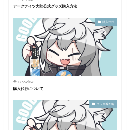
アークナイツ大陸公式グッズ購入方法
購入代行
1766View
購入代行について
グッズ番外編