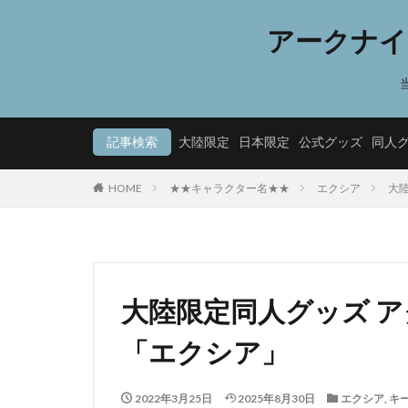
アークナイ
記事検索
大陸限定
日本限定
公式グッズ
同人
HOME
★★キャラクター名★★
エクシア
大陸
大陸限定同人グッズ アク
「エクシア」
2022年3月25日
2025年8月30日
エクシア
,
キ