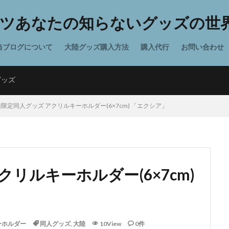
ツあなたの知らないグッズの世界
当ブログについて
大陸グッズ購入方法
購入代行
お問い合わせ
グッズ
限定同人グッズ アクリルキーホルダー(6×7cm) 「エクシア」
リルキーホルダー(6×7cm)
ーホルダー
同人グッズ
,
大陸
10View
0件