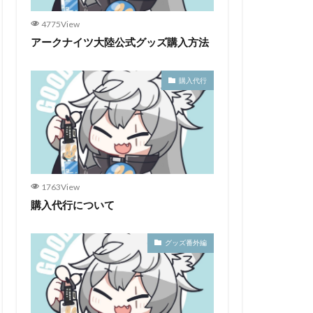
4775View
アークナイツ大陸公式グッズ購入方法
購入代行
1763View
購入代行について
グッズ番外編