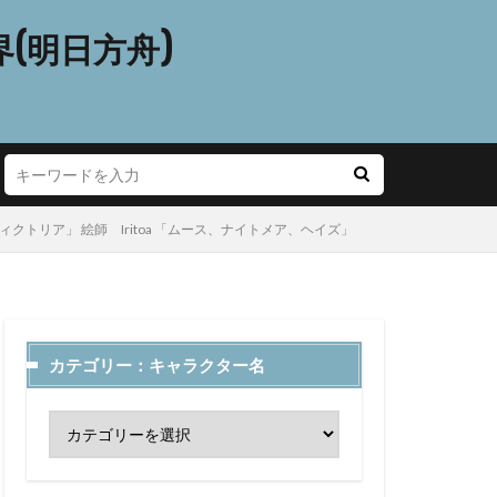
(明日方舟)
「ヴィクトリア」 絵師 Iritoa 「ムース、ナイトメア、ヘイズ」
カテゴリー：キャラクター名