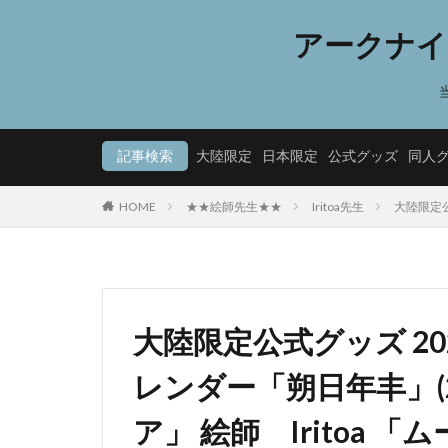
アークナイ
記事検索
大陸限定
日本限定
公式グッズ
同人
HOME
★★絵師先生★★
Iritoa先生
大陸限定公
大陸限定公式グッズ 2020
レンダー「朔日年丰」(2
ア」 絵師 Iritoa