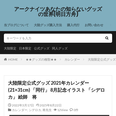
アークナイツあなたの知らないグッズ
の世界(明日方舟)
当ブログについて
大陸グッズ購入方法
購入代行
お問い合わせ
大陸限定
日本限定
公式グッズ
同人グッズ
HOME
★★グッズの種類★★
カレンダー
大陸限定公式グッズ 2
大陸限定公式グッズ 2021年カレンダー
(21×31cm) 「同行」 8月記念イラスト 「シデロ
カ」 絵師 将
2022年3月17日
2025年8月22日
カレンダー
,
シデロカ
,
将先生
12View
0件