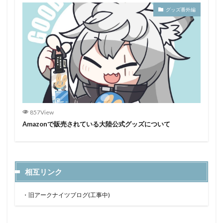
グッズ番外編
857View
Amazonで販売されている大陸公式グッズについて
相互リンク
・
旧アークナイツブログ(工事中)