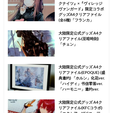
クナイツ』×『ヴィレッジ
ヴァンガード』限定コラボ
グッズA4クリアファイル
(全6種)「フランカ」
大陸限定公式グッズ A4ク
リアファイル(至暗時刻)
「チェン」
大陸限定公式グッズ A4ク
リアファイル(EPOQUE) (盛
典邀约) 「ホルン」化花ver.
「ハイディ」书信零落ver.
「ハーモニー」邀约ver.
大陸限定公式グッズ A4ク
リアファイル(KFCコラボ)