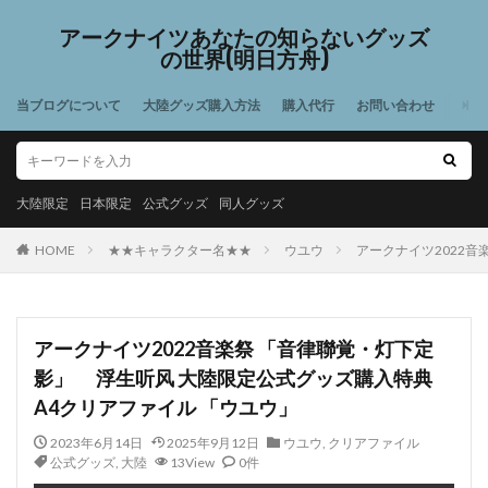
アークナイツあなたの知らないグッズ
の世界(明日方舟)
当ブログについて
大陸グッズ購入方法
購入代行
お問い合わせ
大陸限定
日本限定
公式グッズ
同人グッズ
HOME
★★キャラクター名★★
ウユウ
アークナイツ2022音
アークナイツ2022音楽祭 「音律聯覚・灯下定
影」 浮生听风 大陸限定公式グッズ購入特典
A4クリアファイル 「ウユウ」
2023年6月14日
2025年9月12日
ウユウ
,
クリアファイル
公式グッズ
,
大陸
13View
0件