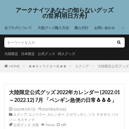
アークナイツあなたの知らないグッズ
の世界(明日方舟)
当ブログについて
大陸グッズ購入方法
購入代行
お問い合わせ
大陸限定
日本限定
公式グッズ
同人グッズ
HOME
★★キャラクター名★★
エクシア
大陸限定公式グッズ 20
大陸限定公式グッズ 2022年カレンダー (2022.01
～2022.12) 7月 「ペンギン急便の日常🐧🐧🐧」
2022年3月7日
2025年8月30日
エクシア
,
エンペラー
,
カレンダー
,
クロワッサン
,
ソラ
,
テキサス
,
バイ
ソン
,
モスティマ
公式グッズ
,
大陸
7View
0件