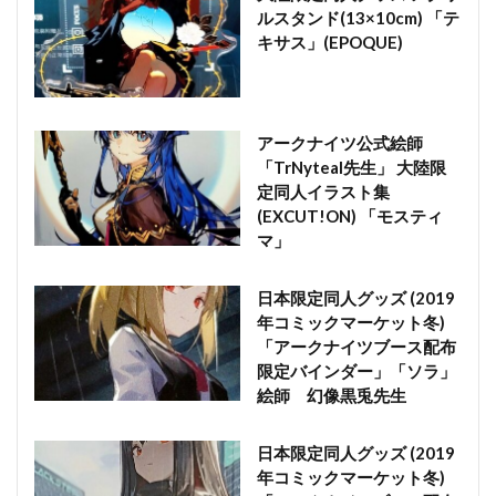
ルスタンド(13×10cm) 「テ
キサス」(EPOQUE)
アークナイツ公式絵師
「TrNyteal先生」 大陸限
定同人イラスト集
(EXCUT!ON) 「モスティ
マ」
日本限定同人グッズ (2019
年コミックマーケット冬)
「アークナイツブース配布
限定バインダー」「ソラ」
絵師 幻像黒兎先生
日本限定同人グッズ (2019
年コミックマーケット冬)