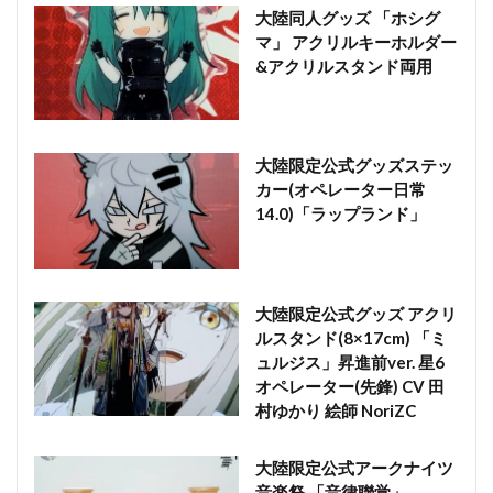
大陸同人グッズ 「ホシグ
マ」 アクリルキーホルダー
&アクリルスタンド両用
大陸限定公式グッズステッ
カー(オペレーター日常
14.0)「ラップランド」
大陸限定公式グッズ アクリ
ルスタンド(8×17cm) 「ミ
ュルジス」昇進前ver. 星6
オペレーター(先鋒) CV 田
村ゆかり 絵師 NoriZC
大陸限定公式アークナイツ
音楽祭 「音律聯覚」