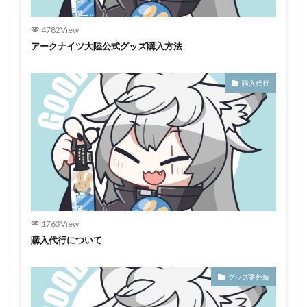
4782View
アークナイツ大陸公式グッズ購入方法
購入代行
1763View
購入代行について
グッズ番外編