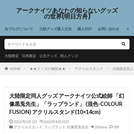
アークナイツあなたの知らないグッズ
の世界(明日方舟)
当ブログについて
大陸グッズ購入方法
購入代行
お問い合わせ
大陸限定
日本限定
公式グッズ
同人グッズ
HOME
★★グッズの種類★★
アクリルスタンド
大陸限定同人グ
大陸限定同人グッズ アークナイツ公式絵師 「幻
像黒兎先生」「ラップランド」 (混色-COLOUR
FUSION) アクリルスタンド(10×14cm)
2022年3月1日
2025年8月22日
アクリルスタンド
,
ラップランド
,
幻像黒兎先生
28View
0件