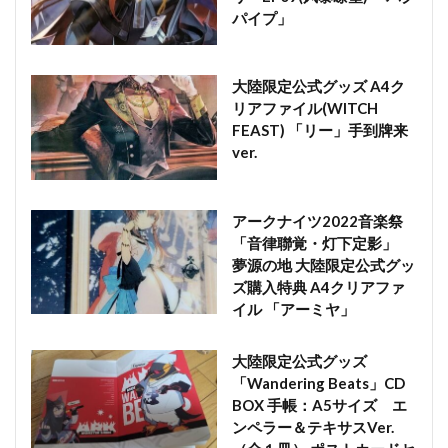
パイプ」
大陸限定公式グッズ A4ク
リアファイル(WITCH
FEAST) 「リー」手到牌来
ver.
アークナイツ2022音楽祭
「音律聯覚・灯下定影」
夢源の地 大陸限定公式グッ
ズ購入特典 A4クリアファ
イル 「アーミヤ」
大陸限定公式グッズ
「Wandering Beats」CD
BOX 手帳：A5サイズ エ
ンペラー＆テキサスVer.