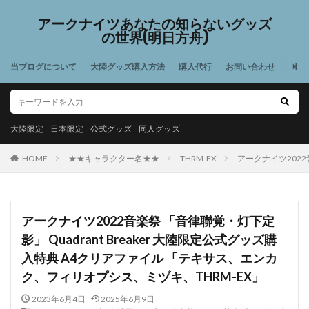
アークナイツあなたの知らないグッズ
の世界(明日方舟)
当ブログについて
大陸グッズ購入方法
購入代行
お問い合わせ
大陸限定
日本限定
公式グッズ
同人グッズ
HOME
★★キャラクター名★★
THRM-EX
アークナイツ2022
アークナイツ2022音楽祭 「音律聯覚・灯下定
影」 Quadrant Breaker 大陸限定公式グッズ購
入特典 A4クリアファイル 「テキサス、エンカ
ク、フィリオプシス、ミヅキ、THRM-EX」
2023年6月4日
2025年6月9日