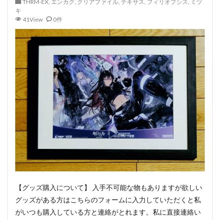
THRM-EX
,
エンカク
,
クリアファイル
,
テキサス
,
フィリオプシス
,
ミヅ
キ
41View
0件
【グッズ購入について】 入手不可能な物もありますが欲しい
グッズがある方はこちらのフォームに入力していただくと私
がいつも購入している方と連絡がとれます。私に直接連絡い