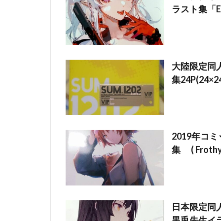
ラスト集「EX
大陸限定同人グ
集24P(24×2
2019年コ
集 ( Froth
日本限定同人
黒兎先生イラス