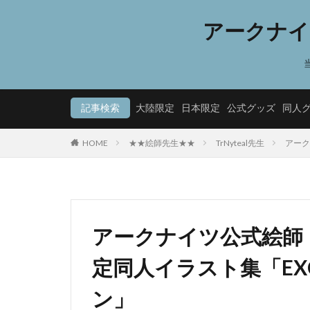
アークナイ
記事検索
大陸限定
日本限定
公式グッズ
同人
HOME
★★絵師先生★★
TrNyteal先生
アーク
アークナイツ公式絵師 「
定同人イラスト集「EXC
ン」