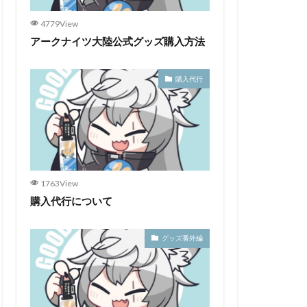
4779View
アークナイツ大陸公式グッズ購入方法
購入代行
1763View
購入代行について
グッズ番外編